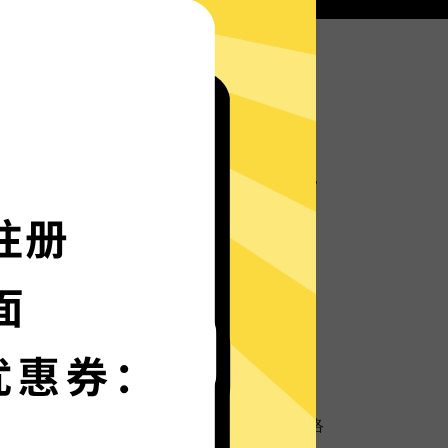
极光加速器服务器部署实时速度优化的神程序，
箭般神速。
语言界面，更多语言增加中。
保护
超强数据防泄漏机制，保护您的个人隐私和网络