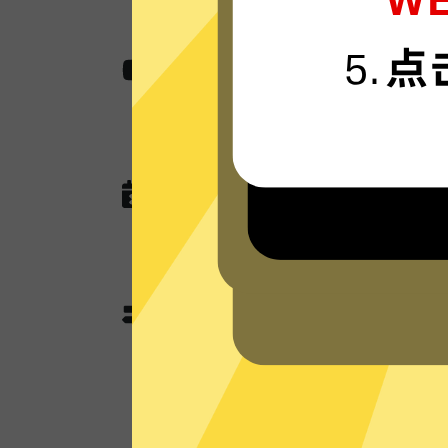
无国界内容
使用极光加速器助您快速访问各种网站,
作，娱乐看视频还是玩游戏。
无任何网络或连接记录
极光加速器现在没有未来也不会记录任
查询，以及任何可以用于识别跟踪您
极光加速器分流模式和全
极光加速器独有的分流模式会智能判
使用加速功能；不需要加速的本地流
本地网络来优化网速。全局模式则所