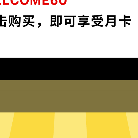
安全。
保护您的IP地
 app和服务。不论你是工
保护您的IP地址以及
踪。
在线客服
何登录历史，网络活动，DNS
极光加速器的真人在线
的信息。
助。您也可以到我们
局模式
只有内存的无
断需要加速的网络流量，并为其
极光加速器采用无硬
量，比如百度或者美团，则使用
硬盘内。无硬盘服务
有流量都走极光加速器。