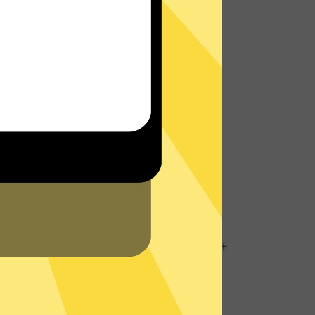
址
地理位置信息，防止个人数据以及网络活动跟
客服将会在网站或者App内为您提供实时帮
的
支持中心
查看常见问题。
硬盘服务器
盘服务器技术，所有数据仅在内存中，不存储在
器再次确保您的隐私数据不被存储。