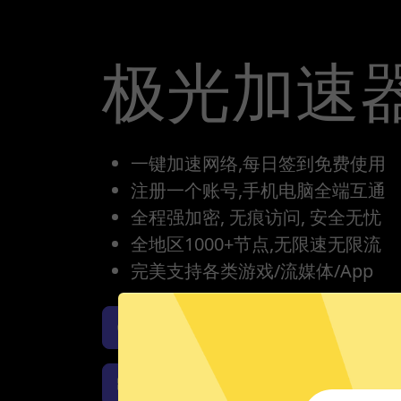
极光加速
一键加速网络,每日签到免费使用
注册一个账号,手机电脑全端互通
全程强加密, 无痕访问, 安全无忧
全地区1000+节点,无限速无限流
完美支持各类游戏/流媒体/App
极光加速器iOS版下载
极
极光加速器Windows下载